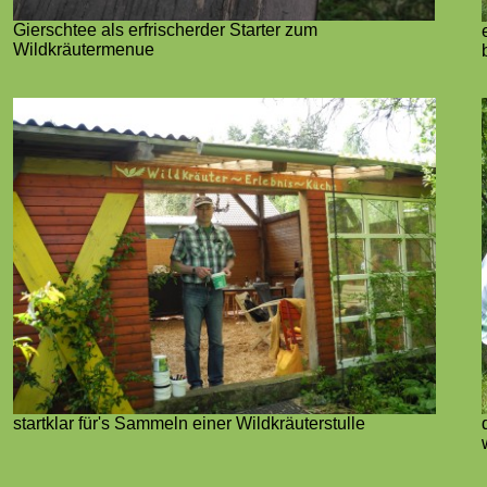
Gierschtee als erfrischerder Starter zum
Wildkräutermenue
startklar für's Sammeln einer Wildkräuterstulle