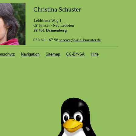
Christina Schuster
Lebbiener Weg 1
.
Ot. Prisser - Neu Lebbien
29 451 Dannenberg
058 61 – 67 58
service@wild-kraeuter.de
enschutz
Navigation
Sitemap
CC-BY-SA
Hilfe