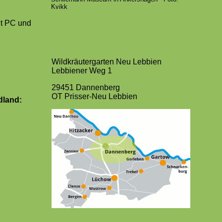
Kvikk
it PC und
Wildkräutergarten Neu Lebbien
Lebbiener Weg 1
29451 Dannenberg
OT Prisser-Neu Lebbien
land: