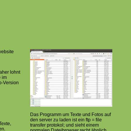
website
aher lohnt
e im
op-Version
Das Programm um Texte und Fotos auf
den server zu laden ist ein ftp = file
Texte,
transfer protokol; und sieht einem
en.
normalen Dateibrowser recht ähnlich.