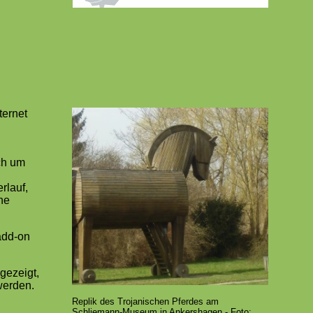
ternet
ch um
rlauf,
ne
add-on
gezeigt,
werden.
Replik des Trojanischen Pferdes am
Schliemann-Museum in Ankershagen - Foto: