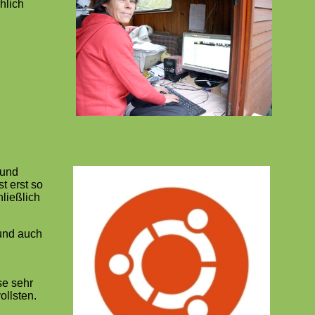
hlich
 und
t erst so
ließlich
 und auch
u
e sehr
ollsten.