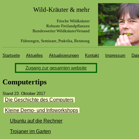
Wild-Kräuter & mehr
Frische Wildkräuter
R
obuste Freilandpflanzen
Bundesweiter WildkräuterVersand
Führungen, Seminare, Praktika, Beratung
Startseite
Aktuelles
Aktualisierungen
Kontakt
Impressum
Dat
Zugang zur gesamten website
Computertips
Stand 23. Oktober 2017
.
Die Geschichte des Computers
.
.
Kleine Demo- und Infoworkshops
.
Ubuntu auf die Rechner
Trojaner im Garten