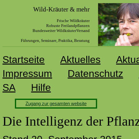
Wild-Kräuter & mehr
Frische Wildkräuter
R
obuste Freilandpflanzen
Bundesweiter WildkräuterVersand
Führungen, Seminare, Praktika, Beratung
Startseite
Aktuelles
Aktu
Impressum
Datenschutz
SA
Hilfe
Zugang zur gesamten website
Die Intelligenz der Pflan