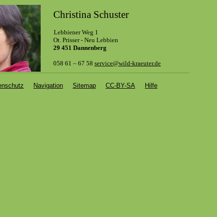
Christina Schuster
Lebbiener Weg 1
.
Ot. Prisser - Neu Lebbien
29 451 Dannenberg
058 61 – 67 58
service@wild-kraeuter.de
enschutz
Navigation
Sitemap
CC-BY-SA
Hilfe