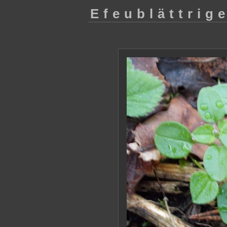
Efeublättrig