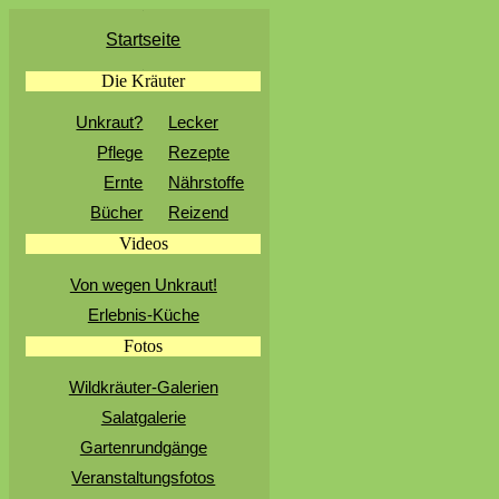
.
Startseite
.
Die Kräuter
Unkraut?
Lecker
Pflege
Rezepte
Ernte
Nährstoffe
Bücher
Reizend
Videos
Von wegen Unkraut!
Erlebnis-Küche
Fotos
Wildkräuter-Galerien
Salatgalerie
Gartenrundgänge
Veranstaltungsfotos